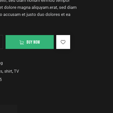
 elitr, sed diam nonum eirmod tempor
 et dolore magna aliquyam.erat, sed diam
ro accusam et justo duo dolores et ea
BUY NOW
ng
,
,
s
shirt
TV
5