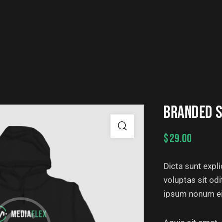
BRANDED 
$
29.00
Dicta sunt exp
voluptas sit od
ipsum nonum ei