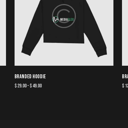
BRANDED HOODIE
BR
$
29.00
–
$
49.00
$
1