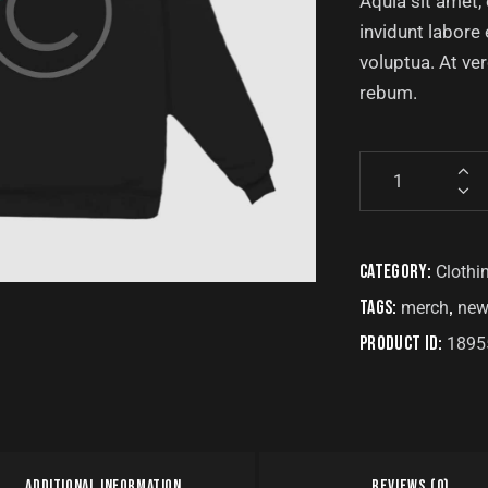
Aquia sit amet,
invidunt labore
voluptua. At ve
rebum.
Category:
Clothi
Tags:
,
merch
new
Product ID:
1895
ADDITIONAL INFORMATION
REVIEWS (0)