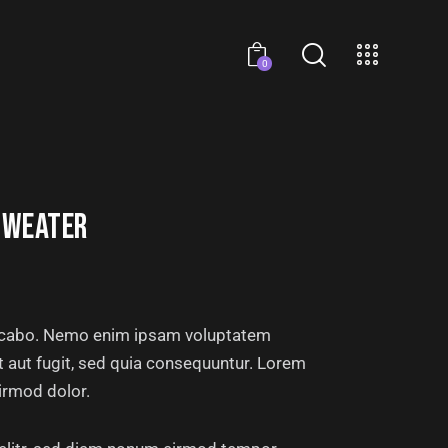
0
SWEATER
licabo. Nemo enim ipsam voluptatem
it aut fugit, sed quia consequuntur. Lorem
rmod dolor.