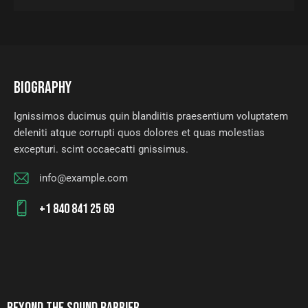
BIOGRAPHY
Ignissimos ducimus quin blandiitis praesentium voluptatem
deleniti atque corrupti quos dolores et quas molestias
excepturi. scint occaecatti gnissimus.
info@example.com
E-
+1 840 841 25 69
m
Ph
ail
on
:
e: